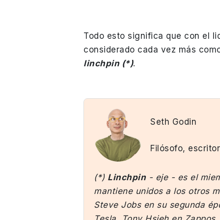
Todo esto significa que con el l
considerado cada vez más com
linchpin (*)
.
Seth Godin
Filósofo, escrito
(*)
Linchpin
- eje - es el mie
mantiene unidos a los otros m
Steve Jobs en su segunda épo
Tesla, Tony Hsieh en Zappos. 