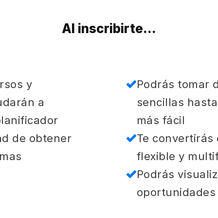
Al inscribirte...
rsos y
Podrás tomar d
udarán a
sencillas hast
lanificador
más fácil
ad de obtener
Te convertirás
emas
flexible y multi
Podrás visuali
oportunidades