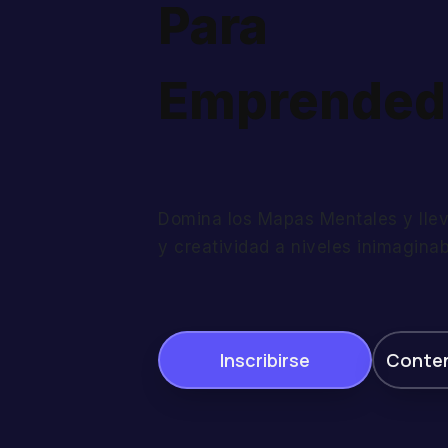
Para
Emprended
Domina los Mapas Mentales y llev
y creatividad a niveles inimagina
Inscribirse
Conten