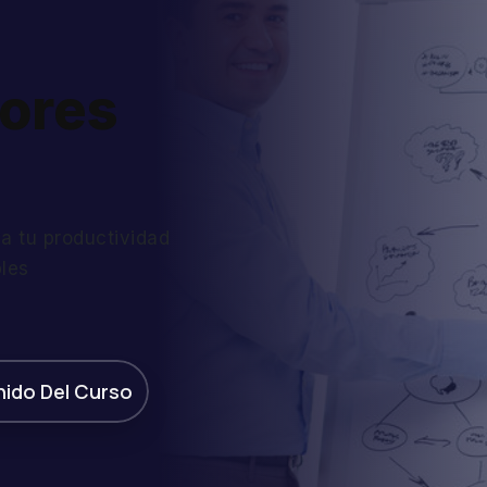
ores
a tu productividad
bles
ido Del Curso