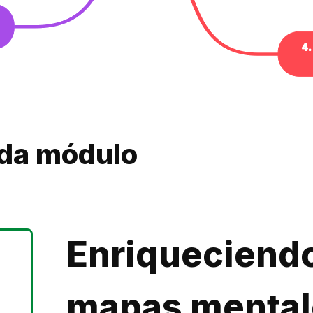
ada módulo
Enriqueciendo
mapas mental