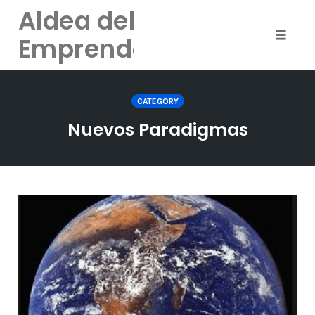
Skip
Aldea del
to
Emprendedor
content
Toggle
naviga
CATEGORY
Nuevos Paradigmas