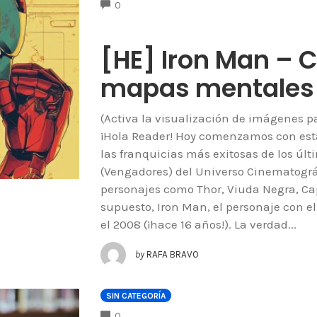
COMMENTS
0
[HE] Iron Man – C
mapas mentales
(Activa la visualización de imágenes 
¡Hola Reader! Hoy comenzamos con esta
las franquicias más exitosas de los últ
(Vengadores) del Universo Cinematográ
personajes como Thor, Viuda Negra, Cap
supuesto, Iron Man, el personaje con el
el 2008 (¡hace 16 años!). La verdad...
by
RAFA BRAVO
SIN CATEGORÍA
COMMENTS
0