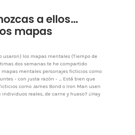
nozcas a ellos…
 los mapas
n (o usaron) los mapas mentales (Tiempo de
últimas dos semanas te he compartido
s mapas mentales personajes ficticios como
untes - con justa razón - … Está bien que
 ficticios como James Bond o Iron Man usen
 individuos reales, de carne y hueso? ¿Hay