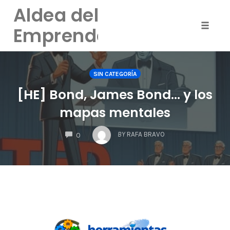
Skip
Aldea del
to
Emprendedor
content
Toggle
naviga
SIN CATEGORÍA
[HE] Bond, James Bond… y los
mapas mentales
COMMENTS
BY
RAFA BRAVO
0